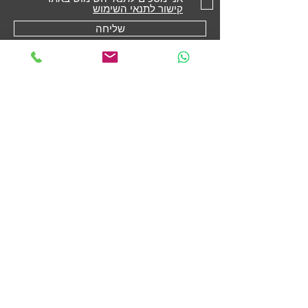
קישור לתנאי השימוש
שליחה
חנות
מקררים
תנורים משולבים
תנורים בנויים
כיריים
מדיחי כלים
קולטי אדים
המותגים שלנו
Fisher & Paykel
Ardo