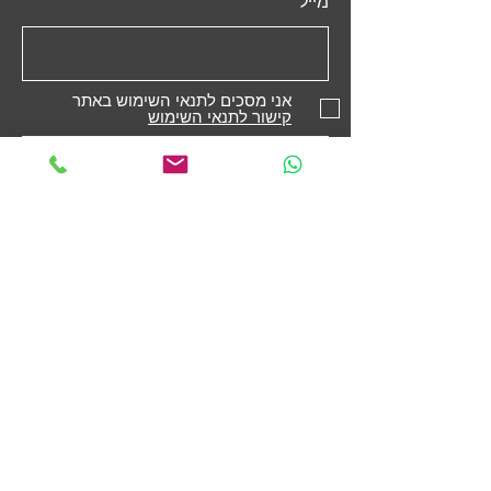
מייל
אני מסכים לתנאי השימוש באתר
קישור לתנאי השימוש
שליחה
חנות
מקררים
תנורים משולבים
תנורים בנויים
כיריים
מדיחי כלים
קולטי אדים