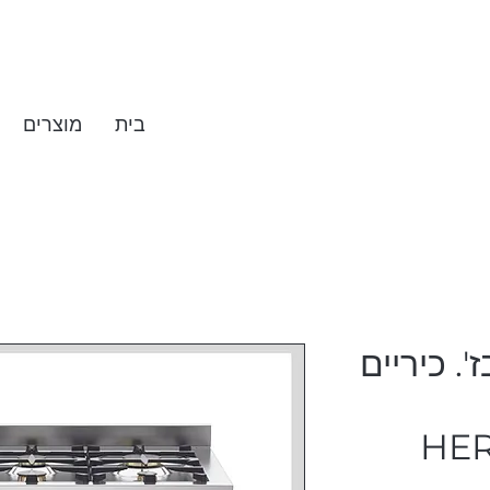
בית
מוצרים
 משולב 90 בז'. כיריים
HE