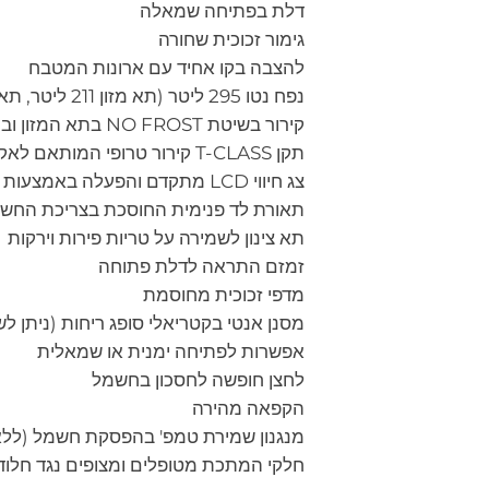
דלת בפתיחה שמאלה
גימור זכוכית שחורה
להצבה בקו אחיד עם ארונות המטבח
נפח נטו 295 ליטר (תא מזון 211 ליטר, תא הקפאה 84 ליטר)
קירור בשיטת NO FROST בתא המזון ובתא ההקפאה
תקן T-CLASS קירור טרופי המותאם לאקלים הישראלי
צג חיווי LCD מתקדם והפעלה באמצעות מגע
תאורת לד פנימית החוסכת בצריכת החש
תא צינון לשמירה על טריות פירות וירקות
זמזם התראה לדלת פתוחה
מדפי זכוכית מחוסמת
מסנן אנטי בקטריאלי סופג ריחות (ניתן לש
אפשרות לפתיחה ימנית או שמאלית
לחצן חופשה לחסכון בחשמל
הקפאה מהירה
מנגנון שמירת טמפ' בהפסקת חשמל (ללא פתיח
חלקי המתכת מטופלים ומצופים נגד חלוד