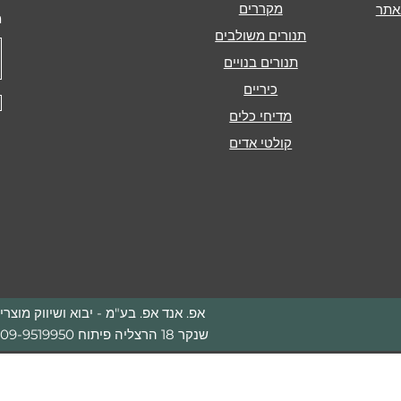
מקררים
אתר
מ
תנורים משולבים
תנורים בנויים
כיריים
מדיחי כלים
קולטי אדים
אפ. אנד אפ. בע"מ - יבוא ושיווק מוצ
שנקר 18 הרצליה פיתוח 09-9519950