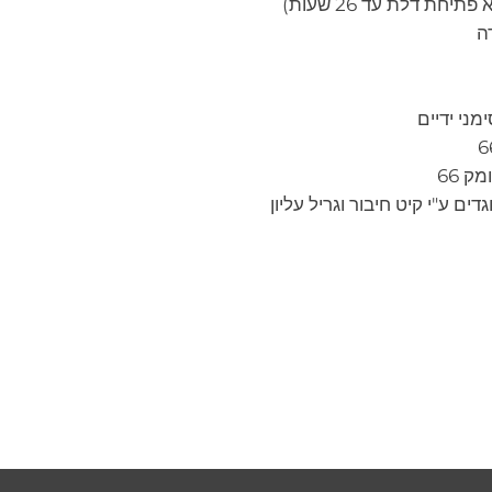
ת דלת עד 26 שעות)
ה
מני ידיים
ים ע"י קיט חיבור וגריל עליון