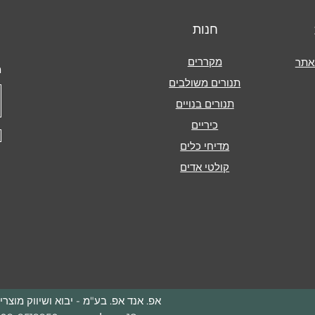
חנות
מקררים
אתר
מ
תנורים משולבים
תנורים בנויים
כיריים
מדיחי כלים
קולטי אדים
אפ. אנד אפ. בע"מ - יבוא ושיווק מוצ