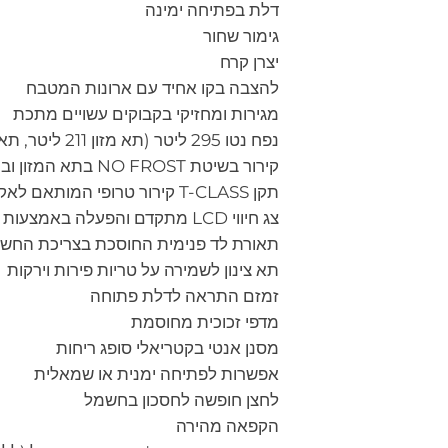
דלת בפתיחה ימינה
גימור שחור
יצרן קרח
להצבה בקו אחיד עם ארונות המטבח
מגירות ומחזיקי בקבוקים עשויים מתכת
נפח נטו 295 ליטר (תא מזון 211 ליטר, תא הקפאה 84 ליטר)
קירור בשיטת NO FROST בתא המזון ובתא ההקפאה
תקן T-CLASS קירור טרופי המותאם לאקלים הישראלי
צג חיווי LCD מתקדם והפעלה באמצעות מגע
תאורת לד פנימית החוסכת בצריכת החש
תא צינון לשמירה על טריות פירות וירקות
זמזם התראה לדלת פתוחה
מדפי זכוכית מחוסמת
מסנן אנטי בקטריאלי סופג ריחות
אפשרות לפתיחה ימנית או שמאלית
לחצן חופשה לחסכון בחשמל
הקפאה מהירה