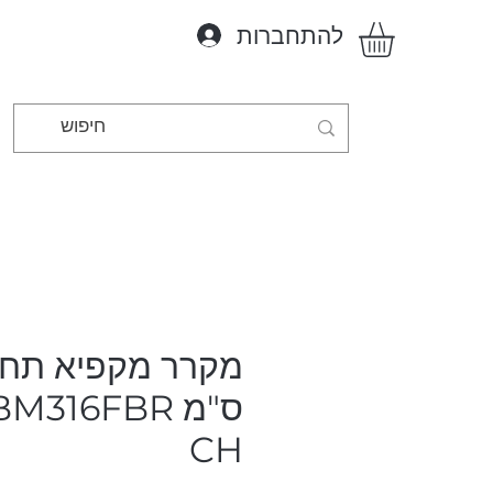
להתחברות
ס"מ M316FBR
CH