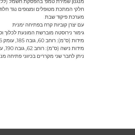
מנגנון שמירת טמפ' בהפסקת חשמל (ללא פתיח
חלקי המתכת מטופלים ומצופים נגד חלוד
מערכת פיקוד שבת
עם יצרן קוביות קרח בפתיחה ימנית
גימור נירוסטה מוברשת המונעת לכלוך וסי
מידות (ס"מ): רוחב 60, גובה 185, עומק 66
מידות נישה (ס"מ): רוחב 62, גובה 190, עומק 66
ניתן לחבר שני מקררים בכיווני פתיחה מנוגד